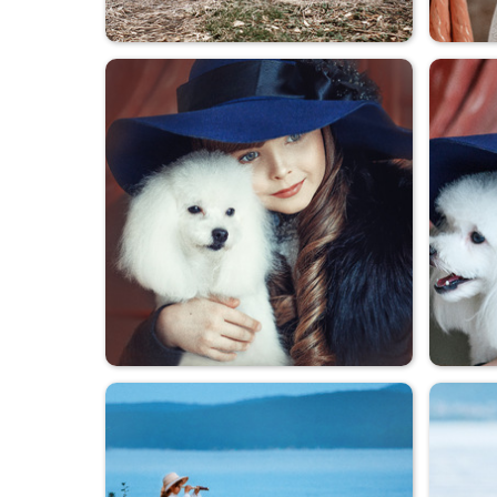
Коля+Оля