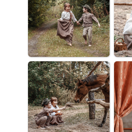
Коля+Оля
Коля+Оля