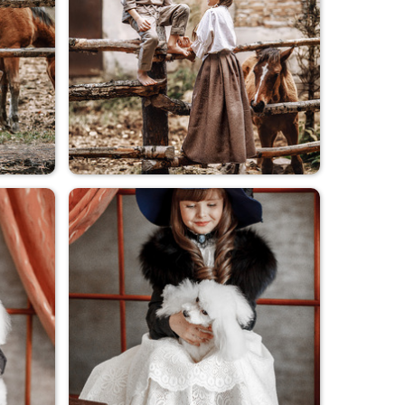
Коля+Оля
Коля+Оля