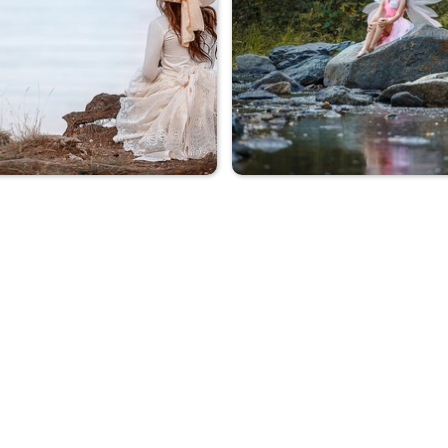
Дама с собачкой
Дама с собачкой
На берегу
Феечка