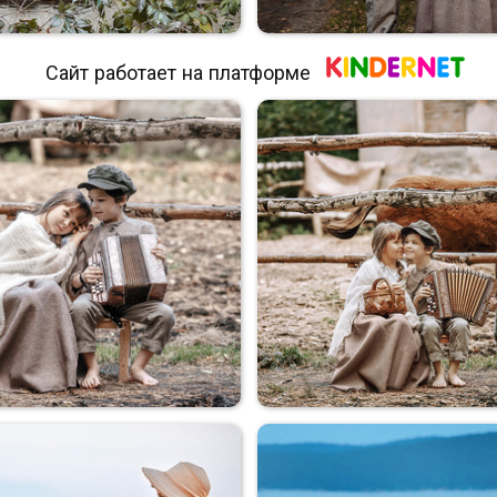
Сайт работает на платформе
Коля+Оля
Коля+Оля