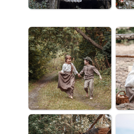
Коля+Оля