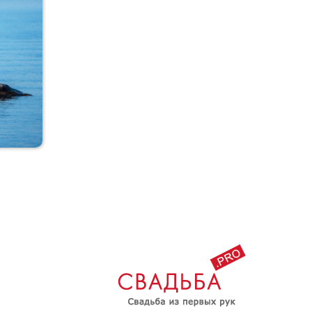
Коля+Оля