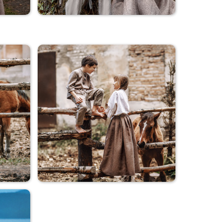
Коля+Оля